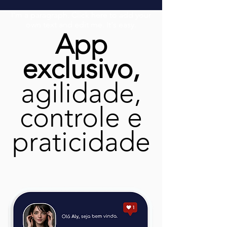
I'm a paragraph. Click here to add your
own text and edit me. It's easy.
App
exclusivo,
agilidade,
controle e
praticidade