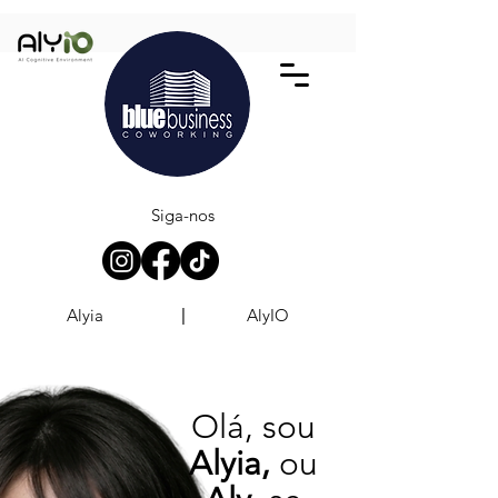
Siga-nos
Alyia
AlyIO
|
Olá, sou
Alyia,
ou