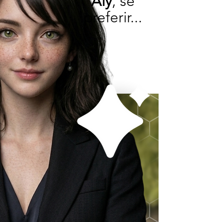
Aly
, se
preferir...